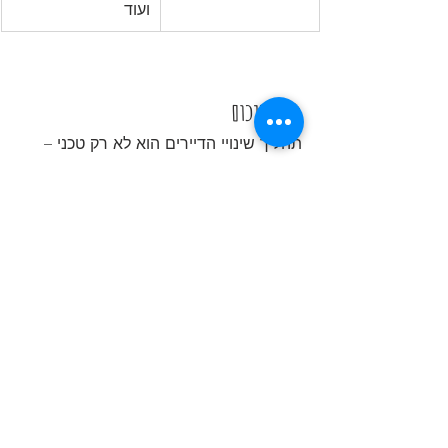
ועוד
📌 לסיכום
תהליך שינויי הדיירים הוא לא רק טכני – 
הוא יצירתי, אישי, והוא קובע איך תרגישו 
בבית בכל יום מחדש.
ליווי מקצועי מהפגישה הראשונה ועד 
חנוכת הבית הוא ההבדל בין דירה 
פשוטה – לבית מדויק, פרקטי ומרגש.
🎯 
רוצים להפוך את הדירה שלכם לבית 
מושלם?
לחצו כאן לתיאום פגישה ראשונה >>